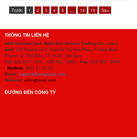
Trước
1
2
3
4
5
…
14
15
Sau
THÔNG TIN LIÊN HỆ
ANS Vietnam (Anh Nghi Son Service Trading Co., Ltd.)
Add:
135 Đường số 2, Khu Đô Thị Vạn Phúc, P. Hiệp Bình
Phước, Q. Thủ Đức, TP. HCM
, Việt Nam
Tel:
028 3517 0401 - 028 3517 0402 -
Fax:
028 3517 0403
-
Hotline:
0911 47 22 55
Email:
support@ansgroup.asia
;
Website:
anhnghison.com
ĐƯỜNG ĐẾN CÔNG TY