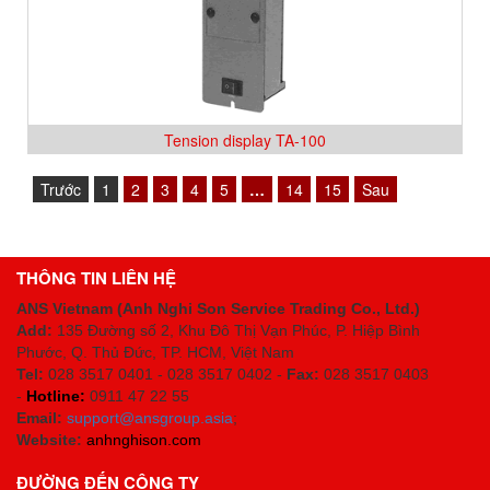
Tension display TA-100
Trước
1
2
3
4
5
…
14
15
Sau
THÔNG TIN LIÊN HỆ
ANS Vietnam (Anh Nghi Son Service Trading Co., Ltd.)
Add:
135 Đường số 2, Khu Đô Thị Vạn Phúc, P. Hiệp Bình
Phước, Q. Thủ Đức, TP. HCM
, Việt Nam
Tel:
028 3517 0401 - 028 3517 0402 -
Fax:
028 3517 0403
-
Hotline:
0911 47 22 55
Email:
support@ansgroup.asia
;
Website:
anhnghison.com
ĐƯỜNG ĐẾN CÔNG TY